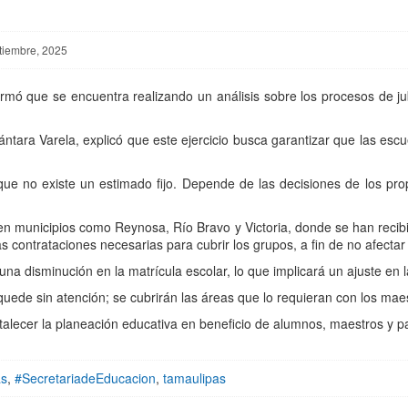
tiembre, 2025
mó que se encuentra realizando un análisis sobre los procesos de ju
cántara Varela, explicó que este ejercicio busca garantizar que las esc
que no existe un estimado fijo. Depende de las decisiones de los pr
 en municipios como Reynosa, Río Bravo y Victoria, donde se han recib
s contrataciones necesarias para cubrir los grupos, a fin de no afectar 
a disminución en la matrícula escolar, lo que implicará un ajuste en l
quede sin atención; se cubrirán las áreas que lo requieran con los mae
talecer la planeación educativa en beneficio de alumnos, maestros y pa
as
,
#SecretariadeEducacion
,
tamaulipas