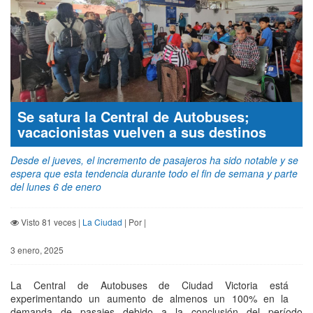
Se satura la Central de Autobuses;
vacacionistas vuelven a sus destinos
Desde el jueves, el incremento de pasajeros ha sido notable y se
espera que esta tendencia durante todo el fin de semana y parte
del lunes 6 de enero
Visto 81 veces |
La Ciudad
| Por |
3 enero, 2025
La Central de Autobuses de Ciudad Victoria está
experimentando un aumento de almenos un 100% en la
demanda de pasajes debido a la conclusión del período