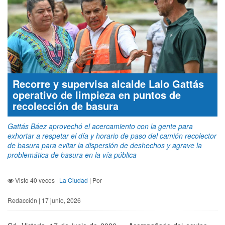
Recorre y supervisa alcalde Lalo Gattás
operativo de limpieza en puntos de
recolección de basura
Gattás Báez aprovechó el acercamiento con la gente para
exhortar a respetar el día y horario de paso del camión recolector
de basura para evitar la dispersión de deshechos y agrave la
problemática de basura en la vía pública
Visto 40 veces |
La Ciudad
| Por
Redacción | 17 junio, 2026