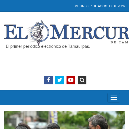
VIERNES, 7 DE AGOSTO DE 2026
El primer periódico electrónico de Tamaulipas.
Activar/
menú