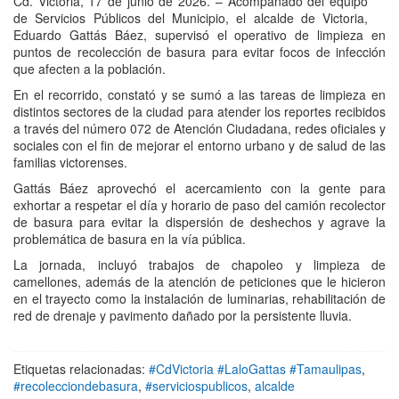
Cd. Victoria, 17 de junio de 2026. – Acompañado del equipo
de Servicios Públicos del Municipio, el alcalde de Victoria,
Eduardo Gattás Báez, supervisó el operativo de limpieza en
puntos de recolección de basura para evitar focos de infección
que afecten a la población.
En el recorrido, constató y se sumó a las tareas de limpieza en
distintos sectores de la ciudad para atender los reportes recibidos
a través del número 072 de Atención Ciudadana, redes oficiales y
sociales con el fin de mejorar el entorno urbano y de salud de las
familias victorenses.
Gattás Báez aprovechó el acercamiento con la gente para
exhortar a respetar el día y horario de paso del camión recolector
de basura para evitar la dispersión de deshechos y agrave la
problemática de basura en la vía pública.
La jornada, incluyó trabajos de chapoleo y limpieza de
camellones, además de la atención de peticiones que le hicieron
en el trayecto como la instalación de luminarias, rehabilitación de
red de drenaje y pavimento dañado por la persistente lluvia.
Etiquetas relacionadas:
#CdVictoria #LaloGattas #Tamaulipas
,
#recolecciondebasura
,
#serviciospublicos
,
alcalde