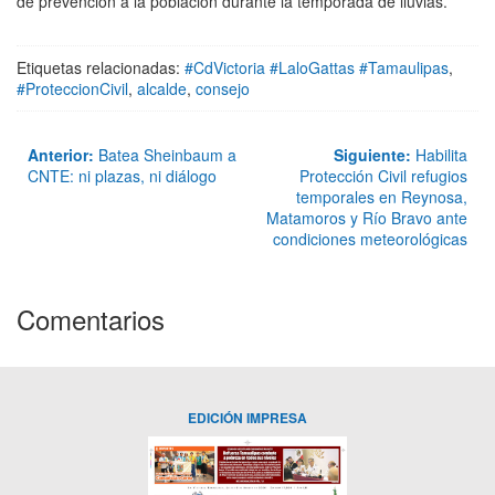
de prevención a la población durante la temporada de lluvias.
Etiquetas relacionadas:
#CdVictoria #LaloGattas #Tamaulipas
,
#ProteccionCivil
,
alcalde
,
consejo
Anterior:
Batea Sheinbaum a
Siguiente:
Habilita
CNTE: ni plazas, ni diálogo
Protección Civil refugios
temporales en Reynosa,
Matamoros y Río Bravo ante
condiciones meteorológicas
Comentarios
EDICIÓN IMPRESA