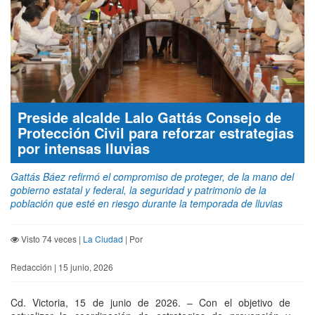
Preside alcalde Lalo Gattás Consejo de
Protección Civil para reforzar estrategias
por intensas lluvias
Gattás Báez refirmó el compromiso de proteger, de la mano del
gobierno estatal y federal, la seguridad y patrimonio de la
población que esté en riesgo durante la temporada de lluvias
Visto 74 veces |
La Ciudad
| Por
Redacción | 15 junio, 2026
Cd. Victoria, 15 de junio de 2026. – Con el objetivo de