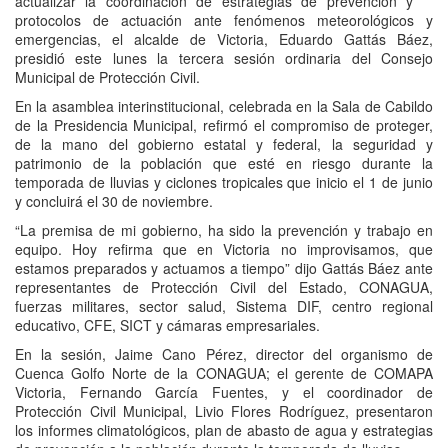
actualizar la coordinación de estrategias de prevención y
protocolos de actuación ante fenómenos meteorológicos y
emergencias, el alcalde de Victoria, Eduardo Gattás Báez,
presidió este lunes la tercera sesión ordinaria del Consejo
Municipal de Protección Civil.
En la asamblea interinstitucional, celebrada en la Sala de Cabildo
de la Presidencia Municipal, refirmó el compromiso de proteger,
de la mano del gobierno estatal y federal, la seguridad y
patrimonio de la población que esté en riesgo durante la
temporada de lluvias y ciclones tropicales que inicio el 1 de junio
y concluirá el 30 de noviembre.
“La premisa de mi gobierno, ha sido la prevención y trabajo en
equipo. Hoy refirma que en Victoria no improvisamos, que
estamos preparados y actuamos a tiempo” dijo Gattás Báez ante
representantes de Protección Civil del Estado, CONAGUA,
fuerzas militares, sector salud, Sistema DIF, centro regional
educativo, CFE, SICT y cámaras empresariales.
En la sesión, Jaime Cano Pérez, director del organismo de
Cuenca Golfo Norte de la CONAGUA; el gerente de COMAPA
Victoria, Fernando García Fuentes, y el coordinador de
Protección Civil Municipal, Livio Flores Rodríguez, presentaron
los informes climatológicos, plan de abasto de agua y estrategias