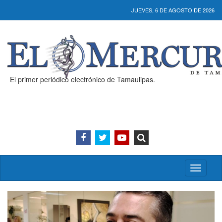
JUEVES, 6 DE AGOSTO DE 2026
El primer periódico electrónico de Tamaulipas.
Activar/
menú