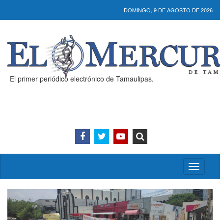
DOMINGO, 9 DE AGOSTO DE 2026
El primer periódico electrónico de Tamaulipas.
Activar/
menú