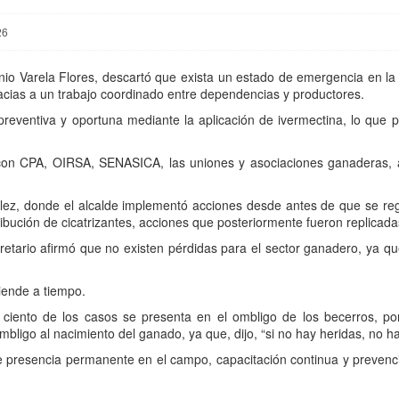
26
nio Varela Flores, descartó que exista un estado de emergencia en la
racias a un trabajo coordinado entre dependencias y productores.
reventiva y oportuna mediante la aplicación de ivermectina, lo que p
on CPA, OIRSA, SENASICA, las uniones y asociaciones ganaderas, a
lez, donde el alcalde implementó acciones desde antes de que se regi
ibución de cicatrizantes, acciones que posteriormente fueron replicadas
retario afirmó que no existen pérdidas para el sector ganadero, ya qu
iende a tiempo.
 ciento de los casos se presenta en el ombligo de los becerros, po
ombligo al nacimiento del ganado, ya que, dijo, “si no hay heridas, no 
e presencia permanente en el campo, capacitación continua y prevenc