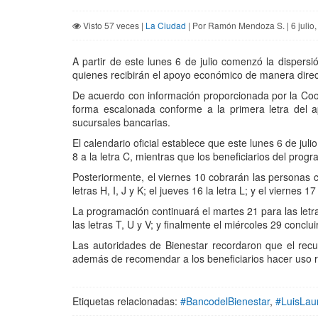
Visto 57 veces |
La Ciudad
| Por Ramón Mendoza S. | 6 julio
A partir de este lunes 6 de julio comenzó la dispersi
quienes recibirán el apoyo económico de manera directa
De acuerdo con información proporcionada por la Coor
forma escalonada conforme a la primera letra del a
sucursales bancarias.
El calendario oficial establece que este lunes 6 de juli
8 a la letra C, mientras que los beneficiarios del pro
Posteriormente, el viernes 10 cobrarán las personas co
letras H, I, J y K; el jueves 16 la letra L; y el viernes 1
La programación continuará el martes 21 para las letras
las letras T, U y V; y finalmente el miércoles 29 concl
Las autoridades de Bienestar recordaron que el recu
además de recomendar a los beneficiarios hacer uso re
Etiquetas relacionadas:
#BancodelBienestar
,
#LuisLau