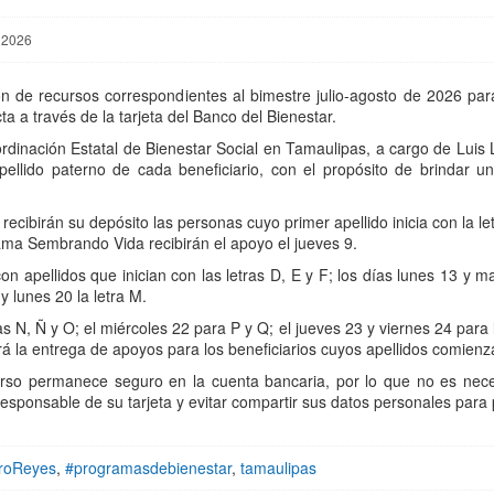
, 2026
ón de recursos correspondientes al bimestre julio-agosto de 2026 par
 a través de la tarjeta del Banco del Bienestar.
dinación Estatal de Bienestar Social en Tamaulipas, a cargo de Luis 
pellido paterno de cada beneficiario, con el propósito de brindar u
o recibirán su depósito las personas cuyo primer apellido inicia con la le
grama Sembrando Vida recibirán el apoyo el jueves 9.
n apellidos que inician con las letras D, E y F; los días lunes 13 y mar
7 y lunes 20 la letra M.
 N, Ñ y O; el miércoles 22 para P y Q; el jueves 23 y viernes 24 para la
uirá la entrega de apoyos para los beneficiarios cuyos apellidos comienza
rso permanece seguro en la cuenta bancaria, por lo que no es necesa
sponsable de su tarjeta y evitar compartir sus datos personales para 
roReyes
,
#programasdebienestar
,
tamaulipas