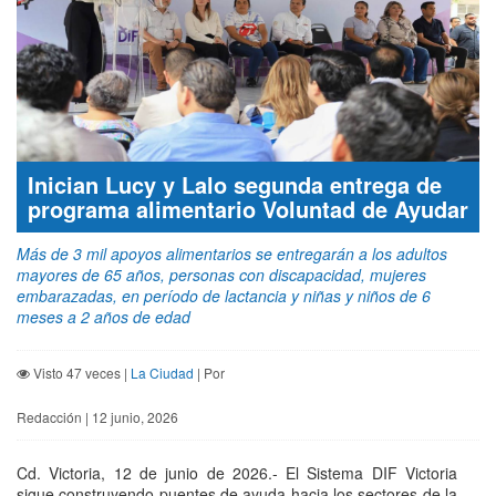
Inician Lucy y Lalo segunda entrega de
programa alimentario Voluntad de Ayudar
Más de 3 mil apoyos alimentarios se entregarán a los adultos
mayores de 65 años, personas con discapacidad, mujeres
embarazadas, en período de lactancia y niñas y niños de 6
meses a 2 años de edad
Visto 47 veces |
La Ciudad
| Por
Redacción | 12 junio, 2026
Cd. Victoria, 12 de junio de 2026.- El Sistema DIF Victoria
sigue construyendo puentes de ayuda hacia los sectores de la