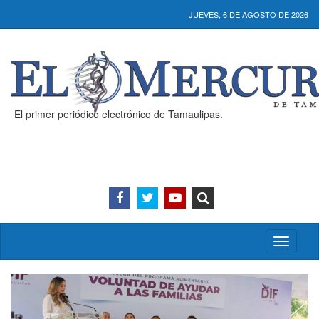
JUEVES, 6 DE AGOSTO DE 2026
El primer periódico electrónico de Tamaulipas.
Activar/
menú