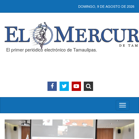
DOMINGO, 9 DE AGOSTO DE 2026
El primer periódico electrónico de Tamaulipas.
Activar/
menú