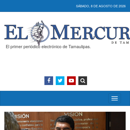
SÁBADO, 8 DE AGOSTO DE 2026
El primer periódico electrónico de Tamaulipas.
Activar/
menú