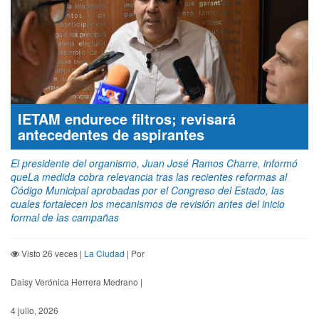
IETAM endurece filtros; revisará
antecedentes de aspirantes
El presidente del organismo, Juan José Ramos Charre, informó
queLa medida cobra relevancia tras las recientes reformas al
Código Municipal aprobadas por el Congreso del Estado, las
cuales fortalecen los mecanismos de revisión antes del inicio
formal de las campañas
Visto 26 veces |
La Ciudad
| Por
Daisy Verónica Herrera Medrano |
4 julio, 2026