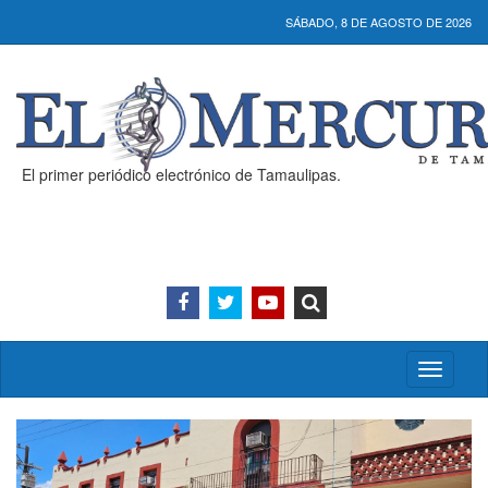
SÁBADO, 8 DE AGOSTO DE 2026
El primer periódico electrónico de Tamaulipas.
Activar/
menú