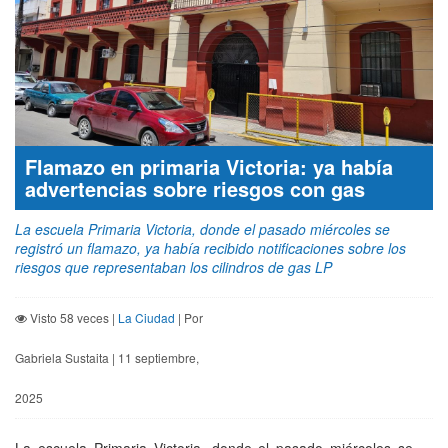
Flamazo en primaria Victoria: ya había
advertencias sobre riesgos con gas
La escuela Primaria Victoria, donde el pasado miércoles se
registró un flamazo, ya había recibido notificaciones sobre los
riesgos que representaban los cilindros de gas LP
Visto 58 veces |
La Ciudad
| Por
Gabriela Sustaita | 11 septiembre,
2025