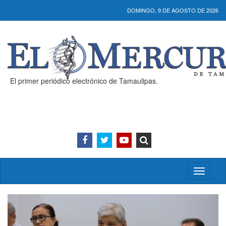
DOMINGO, 9 DE AGOSTO DE 2026
El primer periódico electrónico de Tamaulipas.
Activar/
menú