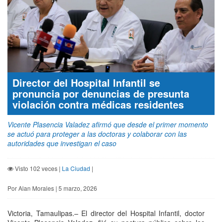
Director del Hospital Infantil se
pronuncia por denuncias de presunta
violación contra médicas residentes
Vicente Plasencia Valadez afirmó que desde el primer momento
se actuó para proteger a las doctoras y colaborar con las
autoridades que investigan el caso
Visto 102 veces |
La Ciudad
|
Por Alan Morales | 5 marzo, 2026
Victoria, Tamaulipas.– El director del Hospital Infantil, doctor