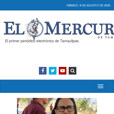
SÁBADO, 8 DE AGOSTO DE 2026
El primer periódico electrónico de Tamaulipas.
Activar/
menú