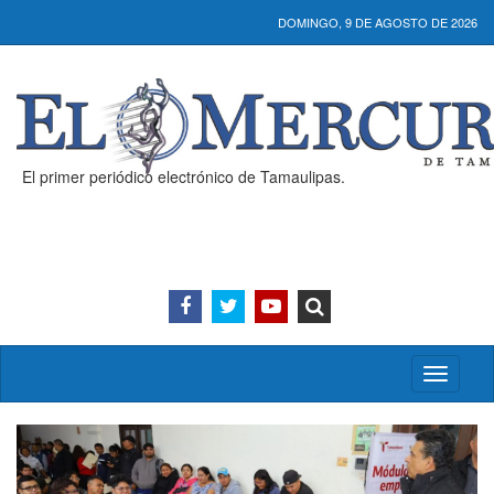
DOMINGO, 9 DE AGOSTO DE 2026
El primer periódico electrónico de Tamaulipas.
Activar/
menú