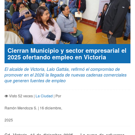
Cierran Municipio y sector empresarial el
2025 ofertando empleo en Victoria
El alcalde de Victoria, Lalo Gattás, refirmó el compromiso de
promover en el 2026 la llegada de nuevas cadenas comerciales
que generen fuentes de empleo
Visto 52 veces |
La Ciudad
| Por
Ramón Mendoza S. | 16 diciembre,
2025