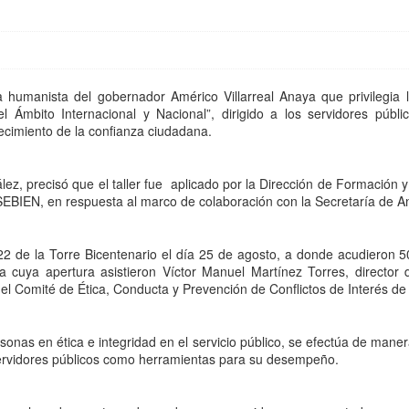
a humanista del gobernador Américo Villarreal Anaya que privilegia 
el Ámbito Internacional y Nacional”, dirigido a los servidores públi
lecimiento de la confianza ciudadana.
ez, precisó que el taller fue aplicado por la Dirección de Formación y
 SEBIEN, en respuesta al marco de colaboración con la Secretaría de A
o 22 de la Torre Bicentenario el día 25 de agosto, a donde acudieron 
, a cuya apertura asistieron Víctor Manuel Martínez Torres, directo
del Comité de Ética, Conducta y Prevención de Conflictos de Interés de
as en ética e integridad en el servicio público, se efectúa de mane
s servidores públicos como herramientas para su desempeño.