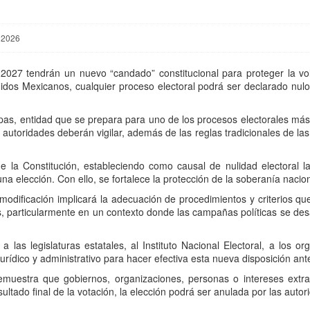
, 2026
2027 tendrán un nuevo “candado” constitucional para proteger la vo
idos Mexicanos, cualquier proceso electoral podrá ser declarado nulo s
pas, entidad que se prepara para uno de los procesos electorales más
autoridades deberán vigilar, además de las reglas tradicionales de la
de la Constitución, estableciendo como causal de nulidad electoral l
una elección. Con ello, se fortalece la protección de la soberanía nacion
modificación implicará la adecuación de procedimientos y criterios q
, particularmente en un contexto donde las campañas políticas se desa
las legislaturas estatales, al Instituto Nacional Electoral, a los o
rídico y administrativo para hacer efectiva esta nueva disposición ant
demuestra que gobiernos, organizaciones, personas o intereses extra
sultado final de la votación, la elección podrá ser anulada por las auto