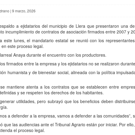
drano | 9 marzo, 2026
espaldo a ejidatarios del municipio de Llera que presentaron una d
o incumplimiento de contratos de asociación firmados entre 2007 y 200
a este lunes, el mandatario estatal se reunió con los representante
en este proceso legal.
illarreal Anaya durante el encuentro con los productores.
erdos firmados entre la empresa y los ejidatarios no se realizaron durant
n humanista y de bienestar social, alineada con la política impulsada 
l se mantiene atenta a los contratos que se establecen entre empre
efinidas y se respeten los derechos de los habitantes.
enerar utilidades, pero subrayó que los beneficios deben distribuir
gía.
amos a defender a la empresa, vamos a defender a las comunidades”, s
ue las audiencias ante el Tribunal Agrario están por iniciar. Por ello, 
ienda el proceso legal.