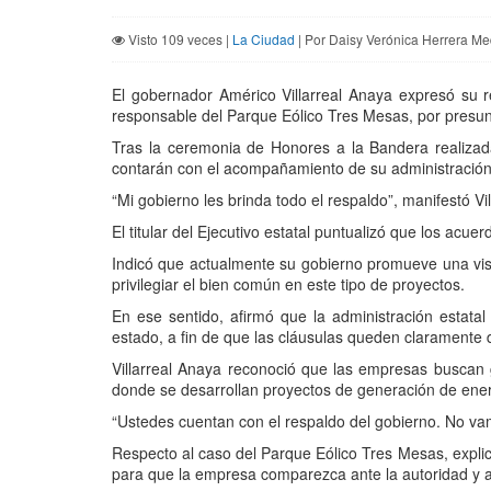
Visto 109 veces |
La Ciudad
| Por Daisy Verónica Herrera Me
El gobernador Américo Villarreal Anaya expresó su r
responsable del Parque Eólico Tres Mesas, por presunt
Tras la ceremonia de Honores a la Bandera realizad
contarán con el acompañamiento de su administración 
“Mi gobierno les brinda todo el respaldo”, manifestó V
El titular del Ejecutivo estatal puntualizó que los acu
Indicó que actualmente su gobierno promueve una visió
privilegiar el bien común en este tipo de proyectos.
En ese sentido, afirmó que la administración estata
estado, a fin de que las cláusulas queden claramente d
Villarreal Anaya reconoció que las empresas buscan g
donde se desarrollan proyectos de generación de ener
“Ustedes cuentan con el respaldo del gobierno. No v
Respecto al caso del Parque Eólico Tres Mesas, explicó q
para que la empresa comparezca ante la autoridad y at