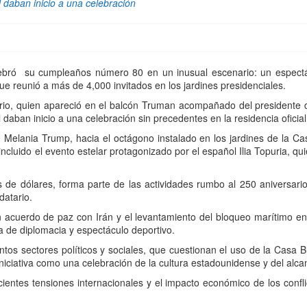
 daban inicio a una celebración
ebró su cumpleaños número 80 en un inusual escenario: un espectá
 reunió a más de 4,000 invitados en los jardines presidenciales.
rio, quien apareció en el balcón Truman acompañado del presidente 
daban inicio a una celebración sin precedentes en la residencia oficial
 Melania Trump, hacia el octágono instalado en los jardines de la C
ncluido el evento estelar protagonizado por el español Ilia Topuria, qu
s de dólares, forma parte de las actividades rumbo al 250 aniversar
datario.
 acuerdo de paz con Irán y el levantamiento del bloqueo marítimo e
a de diplomacia y espectáculo deportivo.
intos sectores políticos y sociales, que cuestionan el uso de la Casa
niciativa como una celebración de la cultura estadounidense y del alca
ientes tensiones internacionales y el impacto económico de los confli