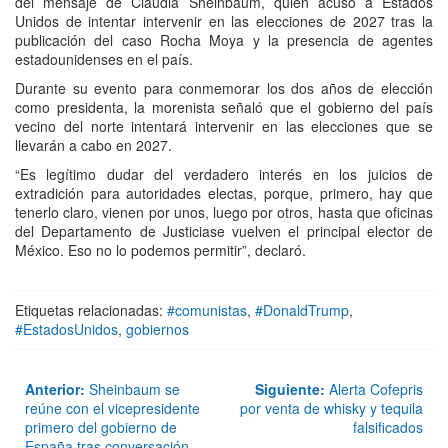
del mensaje de Claudia Sheinbaum, quien acusó a Estados
Unidos de intentar intervenir en las elecciones de 2027 tras la
publicación del caso Rocha Moya y la presencia de agentes
estadounidenses en el país.
Durante su evento para conmemorar los dos años de elección
como presidenta, la morenista señaló que el gobierno del país
vecino del norte intentará intervenir en las elecciones que se
llevarán a cabo en 2027.
“Es legítimo dudar del verdadero interés en los juicios de
extradición para autoridades electas, porque, primero, hay que
tenerlo claro, vienen por unos, luego por otros, hasta que oficinas
del Departamento de Justiciase vuelven el principal elector de
México. Eso no lo podemos permitir”, declaró.
Etiquetas relacionadas:
#comunistas
,
#DonaldTrump
,
#EstadosUnidos
,
gobiernos
Anterior:
Sheinbaum se
Siguiente:
Alerta Cofepris
reúne con el vicepresidente
por venta de whisky y tequila
primero del gobierno de
falsificados
España tras conversación