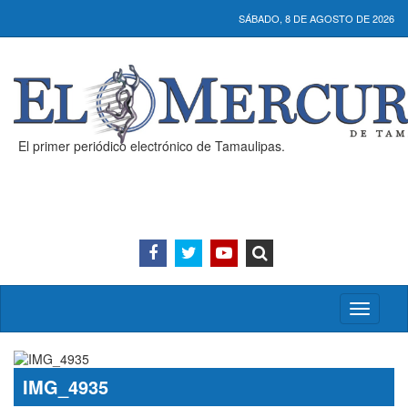
SÁBADO, 8 DE AGOSTO DE 2026
El primer periódico electrónico de Tamaulipas.
Activar/
menú
IMG_4935