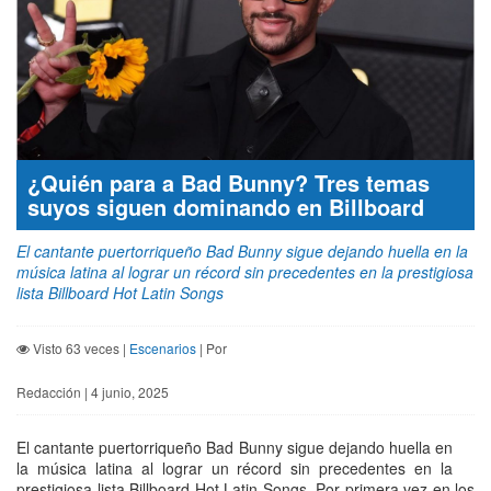
¿Quién para a Bad Bunny? Tres temas
suyos siguen dominando en Billboard
El cantante puertorriqueño Bad Bunny sigue dejando huella en la
música latina al lograr un récord sin precedentes en la prestigiosa
lista Billboard Hot Latin Songs
Visto 63 veces |
Escenarios
| Por
Redacción | 4 junio, 2025
El cantante puertorriqueño Bad Bunny sigue dejando huella en
la música latina al lograr un récord sin precedentes en la
prestigiosa lista Billboard Hot Latin Songs. Por primera vez en los