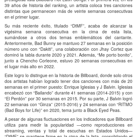
39 años de historia del ranking, un artista coloca tres canciones
distintas que permanecen más de veinte semanas consecutivas
en el primer lugar.
Su más reciente éxito, titulado “DtMF”, acaba de alcanzar la
vigésima semana consecutiva en la cima de esta lista,
sumándose a otros dos temas emblemáticos del cantante.
Anteriormente, Bad Bunny se mantuvo 27 semanas en la posición
número uno con “Dakiti”, una colaboración con Jhay Cortez que
dominó la tabla durante 2020 y 2021. Además, “Me porto bonito”,
junto a Chencho Corleone, estuvo 20 semanas consecutivas en
el lugar más alto en 2022.
Este logro lo distingue en la historia de Billboard, donde solo otros
dos artistas habían logrado tener dos canciones con más de 20
semanas en el primer puesto: Enrique Iglesias y J Balvin. Iglesias
encabezó con “Bailando” durante 41 semanas (2014-2015) y con
“El Perdón” por 30 semanas en 2015. Por su parte, J Balvin logró
22 semanas con “Ginza” (2015-2016) y 24 semanas con “RITMO
(Bad Boys for Life)” en 2020, tema junto a Black Eyed Peas.
A pesar de algunas fluctuaciones en los indicadores que Billboard
utiliza para medir la popularidad —como reproducciones en
streaming, ventas y total de escuchas en Estados Unidos—
“DtMF” se mantiene firme en la cima de la lista, consolidando el