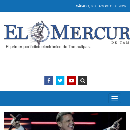
SÁBADO, 8 DE AGOSTO DE 2026
El primer periódico electrónico de Tamaulipas.
Activar/
menú