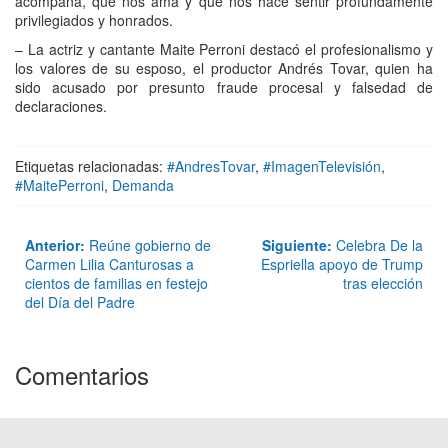
acompaña, que nos ama y que nos hace sentir profundamente
privilegiados y honrados.
– La actriz y cantante Maite Perroni destacó el profesionalismo y
los valores de su esposo, el productor Andrés Tovar, quien ha
sido acusado por presunto fraude procesal y falsedad de
declaraciones.
Etiquetas relacionadas:
#AndresTovar
,
#ImagenTelevisión
,
#MaitePerroni
,
Demanda
Anterior:
Reúne gobierno de
Siguiente:
Celebra De la
Carmen Lilia Canturosas a
Espriella apoyo de Trump
cientos de familias en festejo
tras elección
del Día del Padre
Comentarios