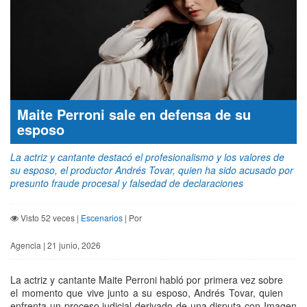
Maite Perroni sale en defensa de su
esposo
La actriz y cantante destacó el profesionalismo y los valores de
su esposo, el productor Andrés Tovar, quien ha sido acusado por
presunto fraude procesal y falsedad de declaraciones
Visto 52 veces |
Escenarios
| Por
Agencia | 21 junio, 2026
La actriz y cantante Maite Perroni habló por primera vez sobre
el momento que vive junto a su esposo, Andrés Tovar, quien
enfrenta un proceso judicial derivado de una disputa con Imagen