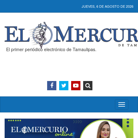
JUEVES, 6 DE AGOSTO DE 2026
El primer periódico electrónico de Tamaulipas.
Activar/
menú