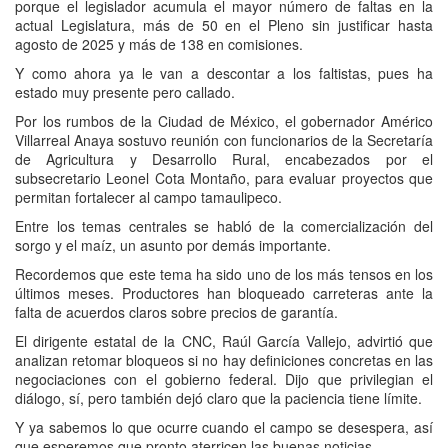
porque el legislador acumula el mayor número de faltas en la
actual Legislatura, más de 50 en el Pleno sin justificar hasta
agosto de 2025 y más de 138 en comisiones.
Y como ahora ya le van a descontar a los faltistas, pues ha
estado muy presente pero callado.
Por los rumbos de la Ciudad de México, el gobernador Américo
Villarreal Anaya sostuvo reunión con funcionarios de la Secretaría
de Agricultura y Desarrollo Rural, encabezados por el
subsecretario Leonel Cota Montaño, para evaluar proyectos que
permitan fortalecer al campo tamaulipeco.
Entre los temas centrales se habló de la comercialización del
sorgo y el maíz, un asunto por demás importante.
Recordemos que este tema ha sido uno de los más tensos en los
últimos meses. Productores han bloqueado carreteras ante la
falta de acuerdos claros sobre precios de garantía.
El dirigente estatal de la CNC, Raúl García Vallejo, advirtió que
analizan retomar bloqueos si no hay definiciones concretas en las
negociaciones con el gobierno federal. Dijo que privilegian el
diálogo, sí, pero también dejó claro que la paciencia tiene límite.
Y ya sabemos lo que ocurre cuando el campo se desespera, así
que esperemos que pronto aterricen las buenas noticias.