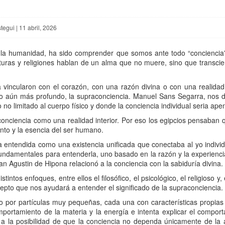
egui | 11 abril, 2026
a humanidad, ha sido comprender que somos ante todo “conciencia”.
uras y religiones hablan de un alma que no muere, sino que transciend
s la vincularon con el corazón, con una razón divina o con una realid
o aún más profundo, la supraconciencia. Manuel Sans Segarra, nos d
 no limitado al cuerpo físico y donde la conciencia individual seria ap
conciencia como una realidad interior. Por eso los egipcios pensaban q
ento y la esencia del ser humano.
ra entendida como una existencia unificada que conectaba al yo indivi
fundamentales para entenderla, uno basado en la razón y la experienci
n Agustin de Hipona relacionó a la conciencia con la sabiduría divina.
ntos enfoques, entre ellos el filosófico, el psicológico, el religioso y,
epto que nos ayudará a entender el significado de la supraconciencia.
do por partículas muy pequeñas, cada una con características propia
comportamiento de la materia y la energía e intenta explicar el comp
 a la posibilidad de que la conciencia no dependa únicamente de la ac