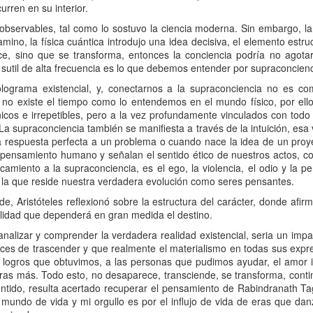
rren en su interior.
 observables, tal como lo sostuvo la ciencia moderna. Sin embargo, l
ino, la física cuántica introdujo una idea decisiva, el elemento estruct
ce, sino que se transforma, entonces la conciencia podría no agotar
 sutil de alta frecuencia es lo que debemos entender por supraconcienc
ograma existencial, y, conectarnos a la supraconciencia no es co
no existe el tiempo como lo entendemos en el mundo físico, por ell
icos e irrepetibles, pero a la vez profundamente vinculados con todo 
 La supraconciencia también se manifiesta a través de la intuición, esa 
a respuesta perfecta a un problema o cuando nace la idea de un proy
 pensamiento humano y señalan el sentido ético de nuestros actos, como
amiento a la supraconciencia, es el ego, la violencia, el odio y la p
n la que reside nuestra verdadera evolución como seres pensantes.
rde, Aristóteles reflexionó sobre la estructura del carácter, donde af
nalidad que dependerá en gran medida el destino.
alizar y comprender la verdadera realidad existencial, seria un impa
es de trascender y que realmente el materialismo en todas sus expre
 logros que obtuvimos, a las personas que pudimos ayudar, el amor in
ras más. Todo esto, no desaparece, transciende, se transforma, contin
ntido, resulta acertado recuperar el pensamiento de Rabindranath Ta
 mundo de vida y mi orgullo es por el influjo de vida de eras que d