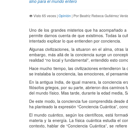
sino para el mundo entero
Visto 65 veces |
Opinión
| Por Beatriz Rebeca Gutiérrez Verást
Uno de los grandes misterios que ha acompañado a l
permite darnos cuenta de que existimos. Todas la cult
intentado explicar lo que entienden por conciencia.
Algunas civilizaciones, la situaron en el alma, otra
embargo, más allá de la conciencia surge un concept
realidad “no local y fundamental”, entendido esto como
Hace mucho tiempo, las civilizaciones entendieron la 
se instalaba la conciencia, las emociones, el pensami
En la antigua India, de igual manera, la conciencia e
filósofos griegos, por su parte, abrieron dos caminos 
del mundo físico. Mas tarde, durante la edad media, Sa
De este modo, la conciencia fue comprendida desde disti
ha planteado la expresión “Conciencia Cuántica”, conc
El mundo cuántico, según los científicos, está forma
materia y la energía. La física cuántica estudia el 
contexto, hablar de “Conciencia Cuántica”, se refiere