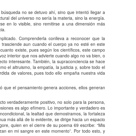
a búsqueda no se detuvo ahí, sino que intentó llegar a
ural del universo no sería la materia, sino la energía.
se en lo visible, sino remitirse a una dimensión más
ia.
mplicado. Comprenderla conlleva a reconocer que la
o trasciende aun cuando el cuerpo ya no esté en este
cuanto existe, pues según los científicos, este campo
voz interior que nos advierte cuando algo no va bien, o
ecto interesante. También, la supraconciencia se hace
 el altruismo, la empatía, la justicia y, sobre todo el
erdida de valores, pues todo ello empaña nuestra vida
irmó que el pensamiento genera acciones, ellos generan
cto verdaderamente positivo, no solo para la persona,
siones es algo efímero. Lo importante y verdadero es
condicional, la lealtad que demostramos, la fortaleza
ua más allá de lo evidente, se dirige hacia un espacio
gore, quien en el cierre de su poema 69 escribe: “Mis
anzan en mi sangre en este momento”. Por todo esto, y