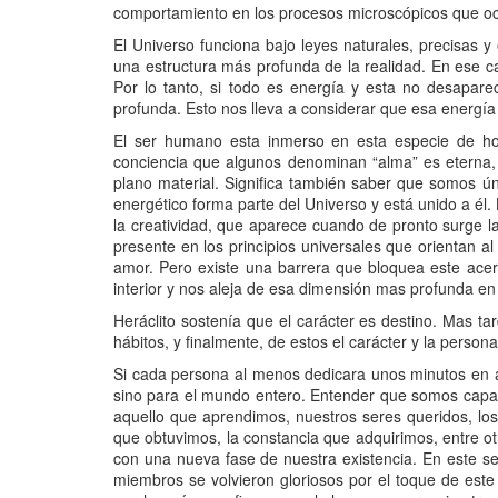
comportamiento en los procesos microscópicos que ocu
El Universo funciona bajo leyes naturales, precisas y
una estructura más profunda de la realidad. En ese cam
Por lo tanto, si todo es energía y esta no desapare
profunda. Esto nos lleva a considerar que esa energía
El ser humano esta inmerso en esta especie de hol
conciencia que algunos denominan “alma” es eterna, 
plano material. Significa también saber que somos ún
energético forma parte del Universo y está unido a él.
la creatividad, que aparece cuando de pronto surge l
presente en los principios universales que orientan al
amor. Pero existe una barrera que bloquea este acerc
interior y nos aleja de esa dimensión mas profunda e
Heráclito sostenía que el carácter es destino. Mas ta
hábitos, y finalmente, de estos el carácter y la perso
Si cada persona al menos dedicara unos minutos en an
sino para el mundo entero. Entender que somos capac
aquello que aprendimos, nuestros seres queridos, los
que obtuvimos, la constancia que adquirimos, entre ot
con una nueva fase de nuestra existencia. En este se
miembros se volvieron gloriosos por el toque de este