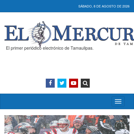
SÁBADO, 8 DE AGOSTO DE 2026
El primer periódico electrónico de Tamaulipas.
Activar/
menú