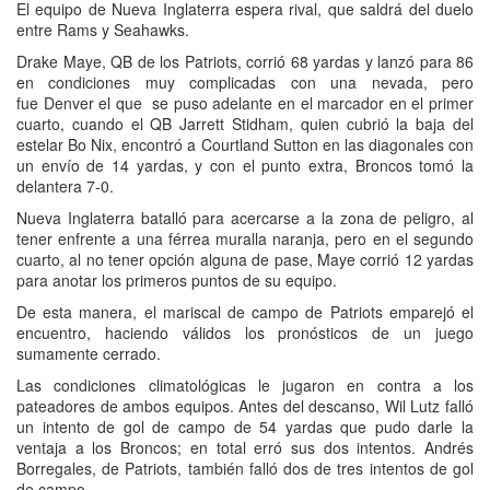
El equipo de Nueva Inglaterra espera rival, que saldrá del duelo
entre Rams y Seahawks.
Drake Maye, QB de los Patriots, corrió 68 yardas y lanzó para 86
en condiciones muy complicadas con una nevada, pero
fue Denver el que se puso adelante en el marcador en el primer
cuarto, cuando el QB Jarrett Stidham, quien cubrió la baja del
estelar Bo Nix, encontró a Courtland Sutton en las diagonales con
un envío de 14 yardas, y con el punto extra, Broncos tomó la
delantera 7-0.
Nueva Inglaterra batalló para acercarse a la zona de peligro, al
tener enfrente a una férrea muralla naranja, pero en el segundo
cuarto, al no tener opción alguna de pase, Maye corrió 12 yardas
para anotar los primeros puntos de su equipo.
De esta manera, el mariscal de campo de Patriots emparejó el
encuentro, haciendo válidos los pronósticos de un juego
sumamente cerrado.
Las condiciones climatológicas le jugaron en contra a los
pateadores de ambos equipos. Antes del descanso, Wil Lutz falló
un intento de gol de campo de 54 yardas que pudo darle la
ventaja a los Broncos; en total erró sus dos intentos. Andrés
Borregales, de Patriots, también falló dos de tres intentos de gol
de campo.