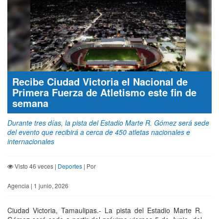
Recibe Ciudad Victoria el Nacional de
Primera Fuerza de Atletismo este fin de
semana
Durante tres días, la pista del Estadio Marte R. Gómez será sede
del evento que recibirá a cerca de 450 atletas nacionales e
internacionales
Visto 46 veces |
Deportes
| Por
Agencia | 1 junio, 2026
Ciudad Victoria, Tamaulipas.- La pista del Estadio Marte R.