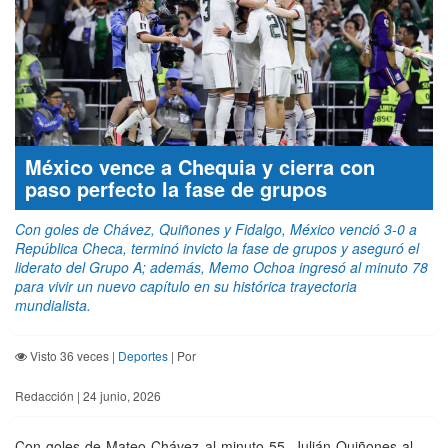
México vence a Chequia y cierra con
paso perfecto la fase de grupos
Con goles de Chávez, Quiñones y Fidalgo, México venció 3-0 a
República Checa, terminó invicto la fase de grupos y aseguró el
liderato del Grupo A; además, Memo Ochoa ingresó al minuto 78
para vivir un nuevo capítulo en su histórica trayectoria
mundialista.
Visto 36 veces |
Deportes
| Por
Redacción | 24 junio, 2026
Con goles de Mateo Chávez al minuto 55, Julián Quiñones al