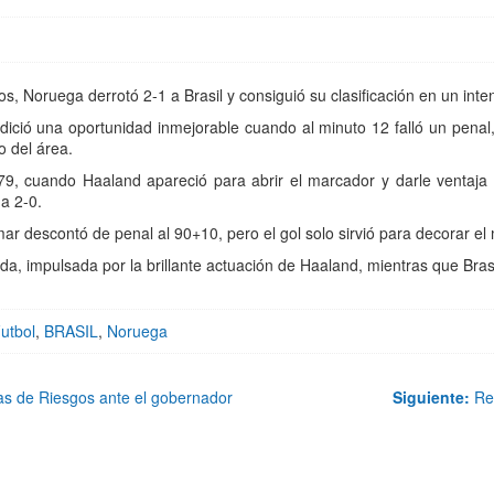
s, Noruega derrotó 2-1 a Brasil y consiguió su clasificación en un int
dició una oportunidad inmejorable cuando al minuto 12 falló un penal,
o del área.
9, cuando Haaland apareció para abrir el marcador y darle ventaja a
 a 2-0.
r descontó de penal al 90+10, pero el gol solo sirvió para decorar el
da, impulsada por la brillante actuación de Haaland, mientras que Bras
utbol
,
BRASIL
,
Noruega
as de Riesgos ante el gobernador
Siguiente:
Ref