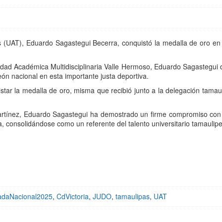
(UAT), Eduardo Sagastegui Becerra, conquistó la medalla de oro en 
nidad Académica Multidisciplinaria Valle Hermoso, Eduardo Sagastegui d
 nacional en esta importante justa deportiva.
uistar la medalla de oro, misma que recibió junto a la delegación tamau
 Martínez, Eduardo Sagastegui ha demostrado un firme compromiso con 
consolidándose como un referente del talento universitario tamaulipec
adaNacional2025
,
CdVictoria
,
JUDO
,
tamaulipas
,
UAT