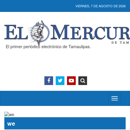
VIERNES, 7 DE AGOSTO DE 2026
El primer periódico electrónico de Tamaulipas.
Activar/
menú
we